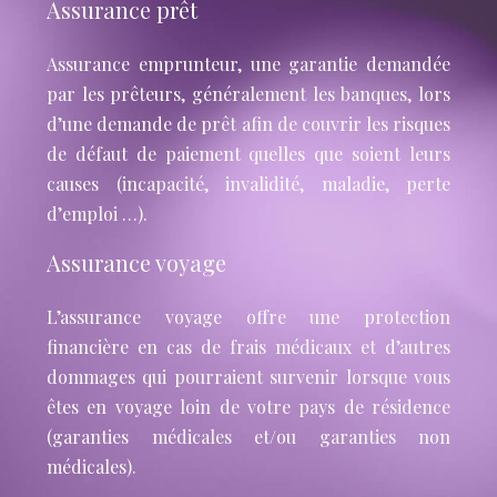
Assurance prêt
Assurance emprunteur, une garantie demandée
par les prêteurs, généralement les banques, lors
d’une demande de prêt afin de couvrir les risques
de défaut de paiement quelles que soient leurs
causes (incapacité, invalidité, maladie, perte
d’emploi …).
Assurance voyage
L’assurance voyage offre une protection
financière en cas de frais médicaux et d’autres
dommages qui pourraient survenir lorsque vous
êtes en voyage loin de votre pays de résidence
(garanties médicales et/ou garanties non
médicales).