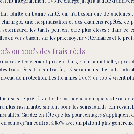
s restent intégralement à votre charge jusqu’à la date d’anniver
hat adulte en bonne santé, qui n’a besoin que de quelques 
chirurgie, une hospitalisation et des examens répétés, ce p
 vétérinaire, les tarifs peuvent être plus élevés : dans ce 
es en vous basant sur les prix moyens vétérinaires et le profil
70% ou 100% des frais réels
rinaires effectivement pris en charge par la mutuelle, après 
 frais réels. Un contrat à 50% sera moins cher à la cotisati
niveau de protection. Les formules à 90% ou 100% visent plut
en suis-je prêt à sortir de ma poche à chaque visite ou en c
era plus rassurante, surtout pour les soins lourds. En revanc
nsualités. Gardez en tête que les pourcentages s’appliquent 
 en soins qu’un contrat à 80% avec un plafond plus généreux.