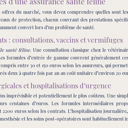
es d’une assurance santé féline
 offres du marché, vous devez comprendre quelles sont les
veaux de protection, chacun couvrant des prestations spéci
fisamment couvert lors d’un problème de santé.
ts : consultations, vaccins et vermifuges
le santé féline
. Une consultation classique chez le vétérina
Les formules d’entrée de gamme couvrent généralement ces 
ompris entre 30 et 150 euros selon les assureurs, qui permet
trés deux à quatre fois par an au coût unitaire d’environ 20 eur
gicales et hospitalisations d’urgence
us imprévisible et potentiellement le plus coûteux. Une simpl
eurs centaines d’euros. Les formules intermédiaires pr
2200 euros selon les contrats. L’hospitalisation journalière
’anesthésie et les soins post-opératoires sont habituellement i