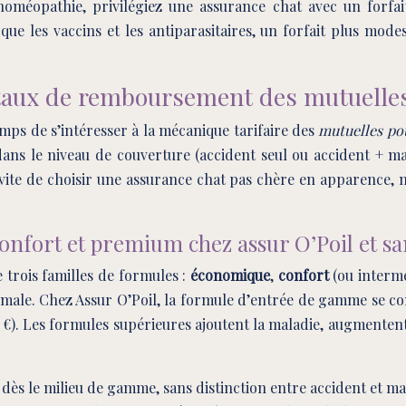
homéopathie, privilégiez une assurance chat avec un forfa
que les vaccins et les antiparasitaires, un forfait plus mode
t taux de remboursement des mutuelles
temps de s’intéresser à la mécanique tarifaire des
mutuelles po
ans le niveau de couverture (accident seul ou accident + m
te de choisir une assurance chat pas chère en apparence, ma
nfort et premium chez assur O’Poil et sa
 trois familles de formules :
économique
,
confort
(ou intermé
imale. Chez Assur O’Poil, la formule d’entrée de gamme se co
). Les formules supérieures ajoutent la maladie, augmentent l
 dès le milieu de gamme, sans distinction entre accident et 