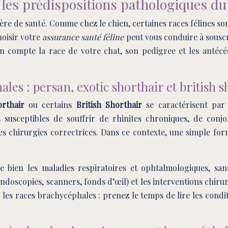
t les prédispositions pathologiques du
ère de santé. Comme chez le chien, certaines races félines s
hoisir votre
assurance santé féline
peut vous conduire à souscr
 compte la race de votre chat, son pedigree et les antécéd
les : persan, exotic shorthair et british s
orthair
ou certains
British Shorthair
se caractérisent par
s susceptibles de souffrir de rhinites chroniques, de conjo
es chirurgies correctrices. Dans ce contexte, une simple for
 bien les maladies respiratoires et ophtalmologiques, sans 
oscopies, scanners, fonds d’œil) et les interventions chirurg
les races brachycéphales : prenez le temps de lire les condit