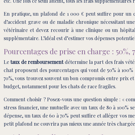
etc. Une fois ce seuil atteint, tous les frais supplémentaire
En pratique, un plafond de 1 000 € peut suffire pour un c
d’accident grave ou de maladie chronique nécessitant une 
vétérinaire et devez recourir à une clinique ou un hôpital
supplémentaire. L’idéal est d’estimer vos dépenses potentiell
Pourcentages de prise en charge : 50%, 
Le
taux de remboursement
détermine la part des frais vété
chat proposent des pourcentages qui vont de 50% à 100% des
70%, vous trouvez souvent un bon compromis entre prix et 
budget, notamment pour les chats de race fragiles.
Comment choisir ? Posez-vous une question simple : « combi
stress financier, une mutuelle avec un taux de 80 à 100% s
dépense, un taux de 60 à 70% peut suffire et alléger vos me
petit plafond ne couvrira pas mieux une année très chargée