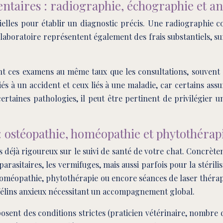
ires : radiographie, échographie et an
ntielles pour établir un diagnostic précis. Une radiographie
laboratoire représentent également des frais substantiels, surt
 ces examens au même taux que les consultations, souvent e
liés à un accident et ceux liés à une maladie, car certains as
taines pathologies, il peut être pertinent de privilégier un
: ostéopathie, homéopathie et phytothérap
s déjà rigoureux sur le suivi de santé de votre chat. Concrètem
arasitaires, les vermifuges, mais aussi parfois pour la stérili
homéopathie, phytothérapie ou encore séances de laser thérap
s félins anxieux nécessitant un accompagnement global.
sent des conditions strictes (praticien vétérinaire, nombre de