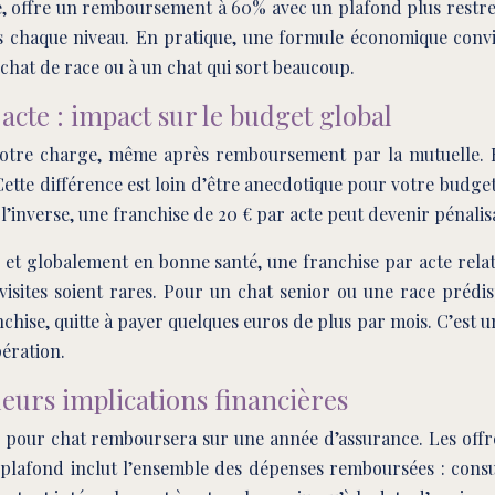
 offre un remboursement à 60% avec un plafond plus restrei
ns chaque niveau. En pratique, une formule économique convie
hat de race ou à un chat qui sort beaucoup.
acte : impact sur le budget global
otre charge, même après remboursement par la mutuelle. Ell
Cette différence est loin d’être anecdotique pour votre budge
 l’inverse, une franchise de 20 € par acte peut devenir pénalis
 et globalement en bonne santé, une franchise par acte relati
 visites soient rares. Pour un chat senior ou une race prédi
nchise, quitte à payer quelques euros de plus par mois. C’est
pération.
eurs implications financières
 pour chat remboursera sur une année d’assurance. Les offr
lafond inclut l’ensemble des dépenses remboursées : consul