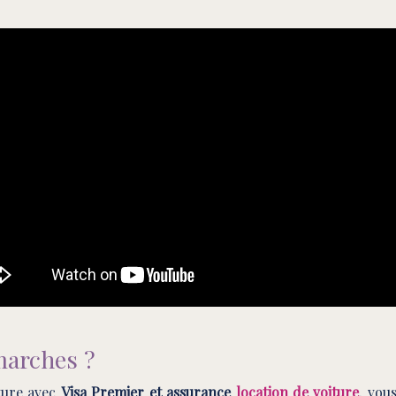
marches ?
iture avec
Visa Premier et assurance
location de voiture
, vou