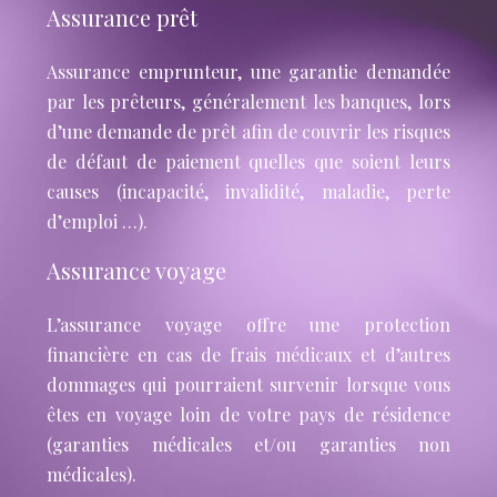
Assurance prêt
Assurance emprunteur, une garantie demandée
par les prêteurs, généralement les banques, lors
d’une demande de prêt afin de couvrir les risques
de défaut de paiement quelles que soient leurs
causes (incapacité, invalidité, maladie, perte
d’emploi …).
Assurance voyage
L’assurance voyage offre une protection
financière en cas de frais médicaux et d’autres
dommages qui pourraient survenir lorsque vous
êtes en voyage loin de votre pays de résidence
(garanties médicales et/ou garanties non
médicales).