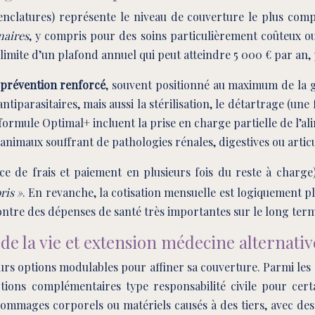
atures) représente le niveau de couverture le plus complet
naires
, y compris pour des soins particulièrement coûteux o
limite d’un plafond annuel qui peut atteindre 5 000 € par an,
t prévention renforcé
, souvent positionné au maximum de la g
parasitaires, mais aussi la stérilisation, le détartrage (une 
 formule Optimal+ incluent la prise en charge partielle de l’
animaux souffrant de pathologies rénales, digestives ou articu
e de frais et paiement en plusieurs fois du reste à charge) 
ris »
. En revanche, la cotisation mensuelle est logiquement pl
ntre des dépenses de santé très importantes sur le long ter
de la vie et extension médecine alternativ
urs options modulables pour affiner sa couverture. Parmi le
ections complémentaires type responsabilité civile pour ce
s dommages corporels ou matériels causés à des tiers, avec 