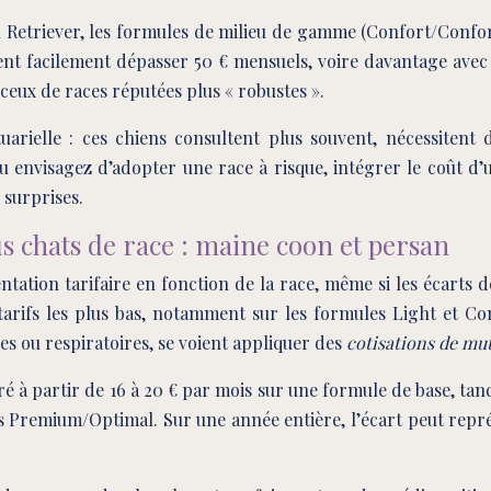
etriever, les formules de milieu de gamme (Confort/Confor
 facilement dépasser 50 € mensuels, voire davantage avec de
ceux de races réputées plus « robustes ».
tuarielle : ces chiens consultent plus souvent, nécessiten
 envisagez d’adopter une race à risque, intégrer le coût d
 surprises.
us chats de race : maine coon et persan
tation tarifaire en fonction de la race, même si les écarts 
 tarifs les plus bas, notamment sur les formules Light et 
les ou respiratoires, se voient appliquer des
cotisations de mut
suré à partir de 16 à 20 € par mois sur une formule de base, t
s Premium/Optimal. Sur une année entière, l’écart peut représ