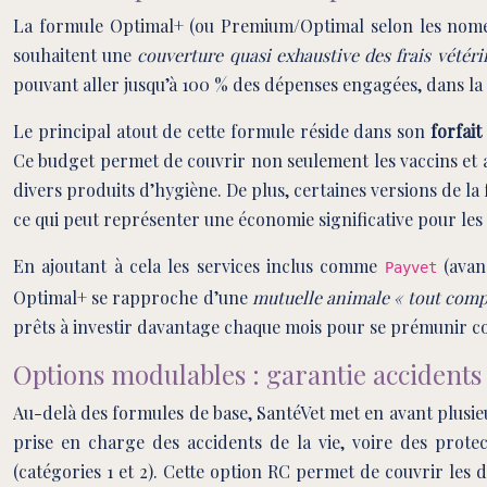
La formule Optimal+ (ou Premium/Optimal selon les nomencl
souhaitent une
couverture quasi exhaustive des frais vétéri
pouvant aller jusqu’à 100 % des dépenses engagées, dans la 
Le principal atout de cette formule réside dans son
forfai
Ce budget permet de couvrir non seulement les vaccins et anti
divers produits d’hygiène. De plus, certaines versions de la
ce qui peut représenter une économie significative pour les 
En ajoutant à cela les services inclus comme
(avanc
Payvet
Optimal+ se rapproche d’une
mutuelle animale « tout comp
prêts à investir davantage chaque mois pour se prémunir co
Options modulables : garantie accidents 
Au-delà des formules de base, SantéVet met en avant plusie
prise en charge des accidents de la vie, voire des prot
(catégories 1 et 2). Cette option RC permet de couvrir le