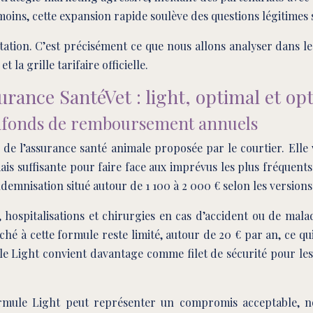
oins, cette expansion rapide soulève des questions légitimes s
tation. C’est précisément ce que nous allons analyser dans le
 la grille tarifaire officielle.
urance SantéVet : light, optimal et op
plafonds de remboursement annuels
de l’assurance santé animale proposée par le courtier. Elle
mais suffisante pour faire face aux imprévus les plus fréqu
demnisation situé autour de 1 100 à 2 000 € selon les versions 
, hospitalisations et chirurgies en cas d’accident ou de mala
ché à cette formule reste limité, autour de 20 € par an, ce q
ule Light convient davantage comme filet de sécurité pour l
formule Light peut représenter un compromis acceptable, 