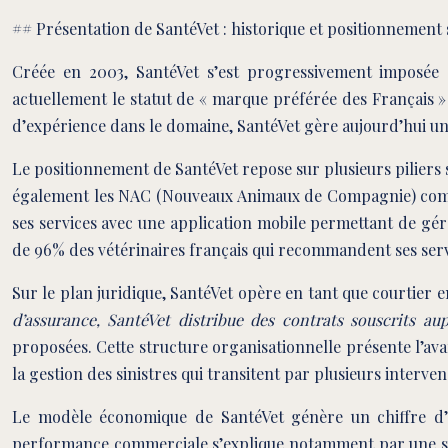
## Présentation de SantéVet : historique et positionnement 
Créée en 2003, SantéVet s’est progressivement imposée
actuellement le statut de « marque préférée des Français 
d’expérience dans le domaine, SantéVet gère aujourd’hui un 
Le positionnement de SantéVet repose sur plusieurs piliers
également les NAC (Nouveaux Animaux de Compagnie) comme l
ses services avec une application mobile permettant de gé
de 96% des vétérinaires français qui recommandent ses servi
Sur le plan juridique, SantéVet opère en tant que courtier
d’assurance, SantéVet distribue des contrats souscrits au
proposées. Cette structure organisationnelle présente l’ava
la gestion des sinistres qui transitent par plusieurs interven
Le modèle économique de SantéVet génère un chiffre d’a
performance commerciale s’explique notamment par une stra