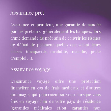
Assurance prêt
Assurance emprunteur, une garantie demandée
par les prêteurs, généralement les banques, lors
d’une demande de prêt afin de couvrir les risques
de défaut de paiement quelles que soient leurs
causes (incapacité, invalidité, maladie, perte
d’emploi …).
Assurance voyage
L’assurance voyage offre une protection
financière en cas de frais médicaux et d’autres
dommages qui pourraient survenir lorsque vous
êtes en voyage loin de votre pays de résidence
(garanties médicales et/ou garanties non