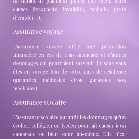
de défaut de paiement quelles que soient leurs
causes (incapacité, invalidité, maladie, perte
d’emploi …).
Assurance voyage
L’assurance voyage offre une protection
financière en cas de frais médicaux et d’autres
dommages qui pourraient survenir lorsque vous
êtes en voyage loin de votre pays de résidence
(garanties médicales et/ou garanties non
médicales).
Assurance scolaire
L’assurance scolaire garantit les dommages qu’un
écolier, collégien ou lycéen pourrait causer à un
camarade ou bien subir lui-même. Elle n’est