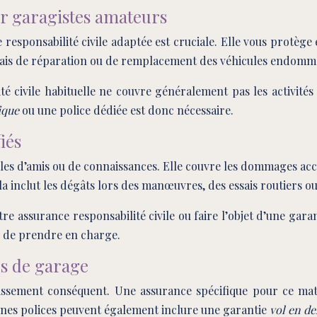
ur garagistes amateurs
responsabilité civile adaptée est cruciale. Elle vous protèg
frais de réparation ou de remplacement des véhicules endommag
é civile habituelle ne couvre généralement pas les activités 
fique
ou une police dédiée est donc nécessaire.
iés
hicules d’amis ou de connaissances. Elle couvre les dommages ac
la inclut les dégâts lors des manœuvres, des essais routiers o
e assurance responsabilité civile ou faire l’objet d’une garanti
le de prendre en charge.
es de garage
issement conséquent. Une assurance spécifique pour ce matér
aines polices peuvent également inclure une garantie
vol en d