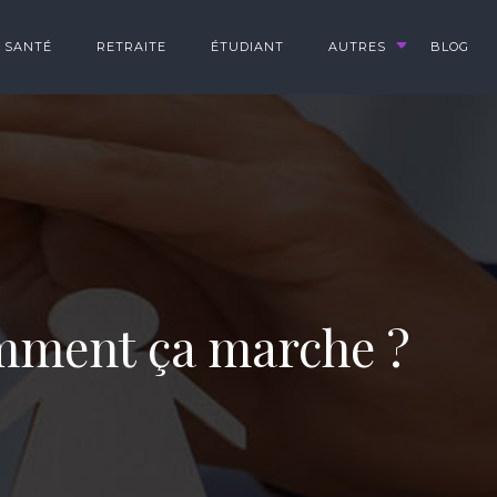
SANTÉ
RETRAITE
ÉTUDIANT
AUTRES
BLOG
omment ça marche ?