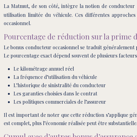
La Matmut, de son côté, intègre la notion de conducteur
utilisation limitée du véhicule. Ces différentes approch
occasionnel.
Pourcentage de réduction sur la prime 
Le bonus conducteur occasionnel se traduit généralement pa
Le pourcentage exact dépend souvent de plusieurs facteurs
Le kilométrage annuel réel
La fréquence d’utilisation du véhicule
L’historique de sinistralité du conducteur
Les garanties choisies dans le contrat
Les politiques commerciales de l’assureur
Il est important de noter que cette réduction s’applique gén
est complet, plus l’économie réalisée peut être substantielle
Cumul avec d’autres bonus d’assurance 