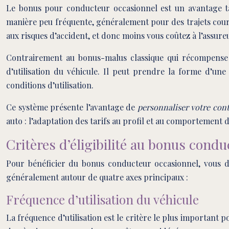
Le bonus pour conducteur occasionnel est un avantage tar
manière peu fréquente, généralement pour des trajets court
aux risques d’accident, et donc moins vous coûtez à l’assure
Contrairement au bonus-malus classique qui récompense 
d’utilisation du véhicule. Il peut prendre la forme d’un
conditions d’utilisation.
Ce système présente l’avantage de
personnaliser votre con
auto : l’adaptation des tarifs au profil et au comportement
Critères d’éligibilité au bonus cond
Pour bénéficier du bonus conducteur occasionnel, vous de
généralement autour de quatre axes principaux :
Fréquence d’utilisation du véhicule
La fréquence d’utilisation est le critère le plus important