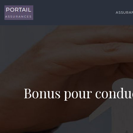
ASSURAN
Bonus pour conduc