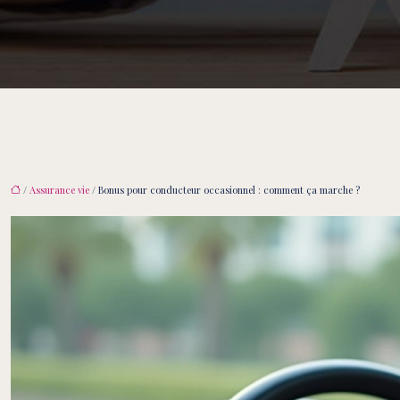
/
Assurance vie
/ Bonus pour conducteur occasionnel : comment ça marche ?