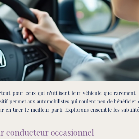
tout pour ceux qui n’utilisent leur véhicule que rarement
ositif permet aux automobilistes qui roulent peu de bénéfici
pour en tirer le meilleur parti. Explorons ensemble les subtil
ur conducteur occasionnel