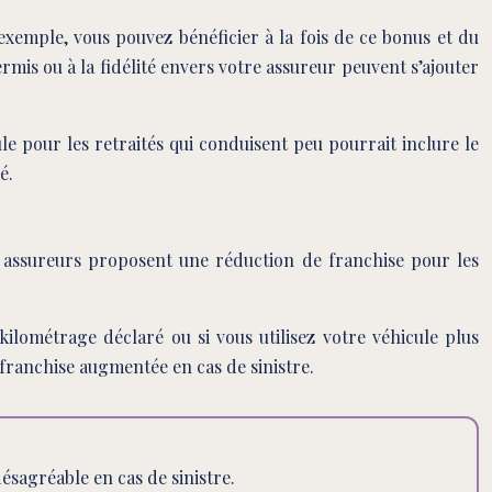
xemple, vous pouvez bénéficier à la fois de ce bonus et du
rmis ou à la fidélité envers votre assureur peuvent s’ajouter
e pour les retraités qui conduisent peu pourrait inclure le
é.
s assureurs proposent une réduction de franchise pour les
kilométrage déclaré ou si vous utilisez votre véhicule plus
ranchise augmentée en cas de sinistre.
désagréable en cas de sinistre.