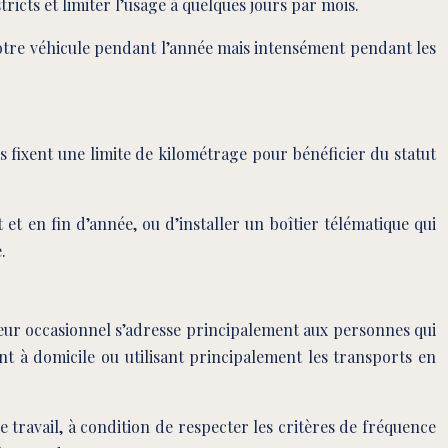
icts et limiter l’usage à quelques jours par mois.
 votre véhicule pendant l’année mais intensément pendant les
 fixent une limite de kilométrage pour bénéficier du statut
t en fin d’année, ou d’installer un boîtier télématique qui
.
teur occasionnel s’adresse principalement aux personnes qui
ant à domicile ou utilisant principalement les transports en
 travail, à condition de respecter les critères de fréquence