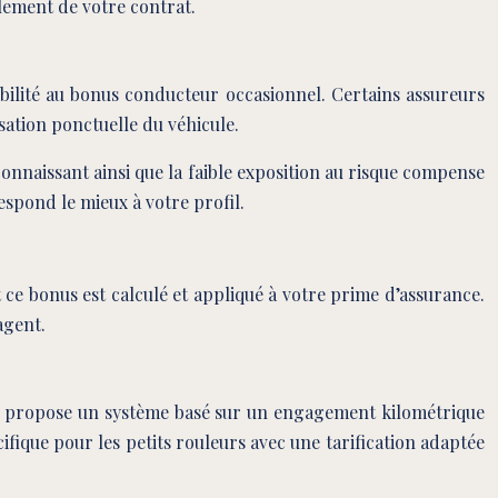
lement de votre contrat.
ibilité au bonus conducteur occasionnel. Certains assureurs
sation ponctuelle du véhicule.
onnaissant ainsi que la faible exposition au risque compense
espond le mieux à votre profil.
 ce bonus est calculé et appliqué à votre prime d’assurance.
agent.
A propose un système basé sur un engagement kilométrique
fique pour les petits rouleurs avec une tarification adaptée