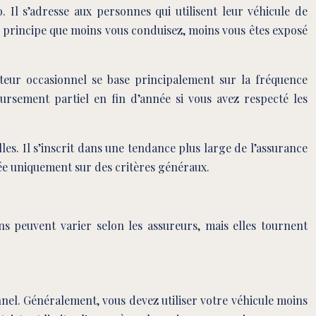
Il s’adresse aux personnes qui utilisent leur véhicule de
e principe que moins vous conduisez, moins vous êtes exposé
eur occasionnel se base principalement sur la fréquence
ursement partiel en fin d’année si vous avez respecté les
les. Il s’inscrit dans une tendance plus large de l’assurance
sée uniquement sur des critères généraux.
s peuvent varier selon les assureurs, mais elles tournent
nnel. Généralement, vous devez utiliser votre véhicule moins