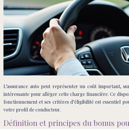
L’assurance auto peut représenter un coût important, sur
intéressante pour alléger cette charge financière. Ce disp
fonctionnement et ses critères d’éligibilité est essentiel 
votre profil de conducteur.
Définition et principes du bonus po