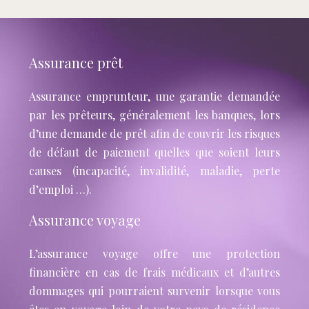
Assurance prêt
Assurance emprunteur, une garantie demandée
par les prêteurs, généralement les banques, lors
d’une demande de prêt afin de couvrir les risques
de défaut de paiement quelles que soient leurs
causes (incapacité, invalidité, maladie, perte
d’emploi …).
Assurance voyage
L’assurance voyage offre une protection
financière en cas de frais médicaux et d’autres
dommages qui pourraient survenir lorsque vous