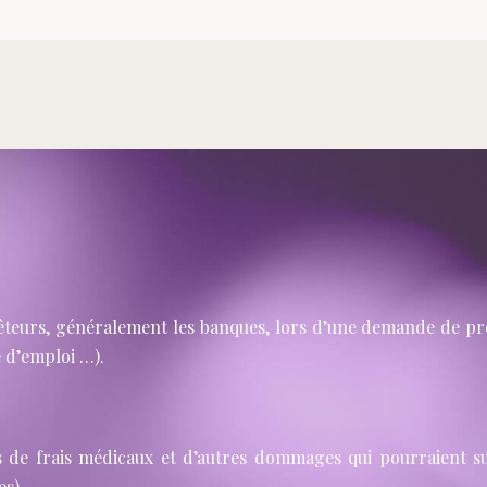
eurs, généralement les banques, lors d’une demande de prêt 
e d’emploi …).
s de frais médicaux et d’autres dommages qui pourraient s
s).