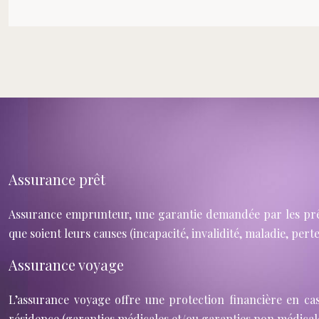
Assurance prêt
Assurance emprunteur, une garantie demandée par les prêt
que soient leurs causes (incapacité, invalidité, maladie, pert
Assurance voyage
L’assurance voyage offre une protection financière en ca
résidence (garanties médicales et/ou garanties non médicale