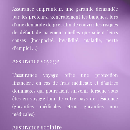
Assurance emprunteur, une garantie demandée
par les prêteurs, généralement les banques, lors
d’une demande de prêt afin de couvrir les risques
de défaut de paiement quelles que soient leurs
causes (incapacité, invalidité, maladie, perte
d’emploi …).
Assurance voyage
L’assurance voyage offre une protection
financière en cas de frais médicaux et d’autres
dommages qui pourraient survenir lorsque vous
êtes en voyage loin de votre pays de résidence
(garanties médicales et/ou garanties non
médicales).
Assurance scolaire