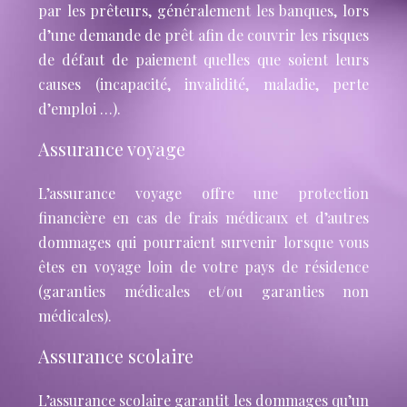
par les prêteurs, généralement les banques, lors
d’une demande de prêt afin de couvrir les risques
de défaut de paiement quelles que soient leurs
causes (incapacité, invalidité, maladie, perte
d’emploi …).
Assurance voyage
L’assurance voyage offre une protection
financière en cas de frais médicaux et d’autres
dommages qui pourraient survenir lorsque vous
êtes en voyage loin de votre pays de résidence
(garanties médicales et/ou garanties non
médicales).
Assurance scolaire
L’assurance scolaire garantit les dommages qu’un