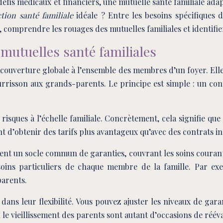
 défis médicaux et financiers, une mutuelle santé familiale a
ction santé familiale
idéale ? Entre les besoins spécifiques 
comprendre les rouages des mutuelles familiales et identifier 
mutuelles santé familiales
 couverture globale à l’ensemble des membres d’un foyer. Elles
rrisson aux grands-parents. Le principe est simple : un cont
isques à l’échelle familiale. Concrètement, cela signifie qu
t d’obtenir des tarifs plus avantageux qu’avec des contrats in
t un socle commun de garanties, couvrant les soins courants, 
soins particuliers de chaque membre de la famille. Par e
parents.
ans leur flexibilité. Vous pouvez ajuster les niveaux de gara
u le vieillissement des parents sont autant d’occasions de réé