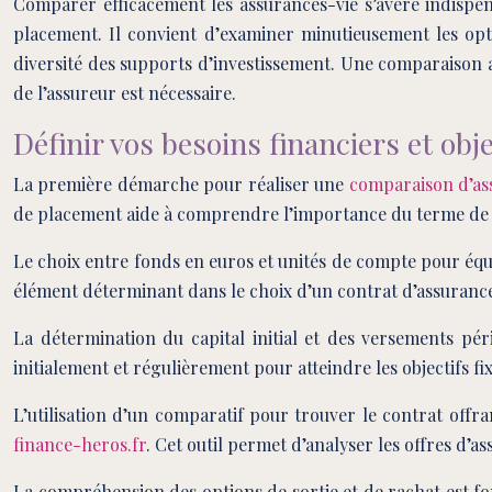
Comparer efficacement les assurances-vie s’avère indispens
placement. Il convient d’examiner minutieusement les optio
diversité des supports d’investissement. Une comparaison ap
de l’assureur est nécessaire.
Définir vos besoins financiers et obj
La première démarche pour réaliser une
comparaison d’as
de placement aide à comprendre l’importance du terme de l’i
Le choix entre fonds en euros et unités de compte pour équili
élément déterminant dans le choix d’un contrat d’assurance
La détermination du capital initial et des versements pér
initialement et régulièrement pour atteindre les objectifs fix
L’utilisation d’un comparatif pour trouver le contrat offr
finance-heros.fr
. Cet outil permet d’analyser les offres d’a
La compréhension des options de sortie et de rachat est fo