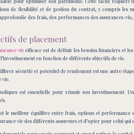
able pour optimiser son patrimoine. Cette tâche requiert un
ns de flexibilité et de gestion du contrat, y compris les mo
profondie des frais, des performances des assurances-vie, de
ectifs de placement
surance vie
efficace est de définir les besoins financiers et l
nvestissement en fonction de différents objectifs de vie.
brer sécurité et potentiel de rendement est une autre étape cr
 vie.
iodiques est essentielle pour réussir son investissement. 
és.
ant le meilleur équilibre entre frais, options et performance
ssurance vie des différents assureurs et d’opter pour celui qui 
ndamentale pour savoir comment et quand retirer le capital ou