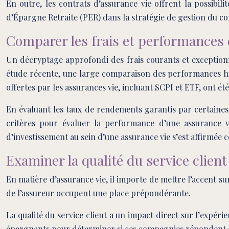
En outre, les contrats d’assurance vie offrent la possibil
d’Épargne Retraite (PER) dans la stratégie de gestion du con
Comparer les frais et performances 
Un décryptage approfondi des frais courants et exceptionn
étude récente, une large comparaison des performances hist
offertes par les assurances vie, incluant SCPI et ETF, ont 
En évaluant les taux de rendements garantis par certaines a
critères pour évaluer la performance d’une assurance vi
d’investissement au sein d’une assurance vie s’est affirmé
Examiner la qualité du service client 
En matière d’assurance vie, il importe de mettre l’accent sur
de l’assureur occupent une place prépondérante.
La qualité du service client a un impact direct sur l’expéri
épargnants pour déterminer si ces compagnies répondent à 